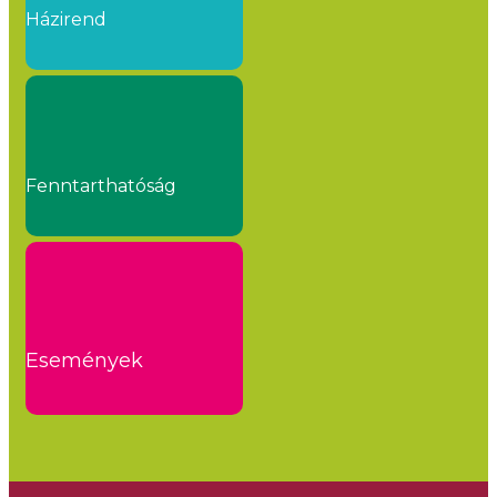
Házirend
Fenntarthatóság
Események