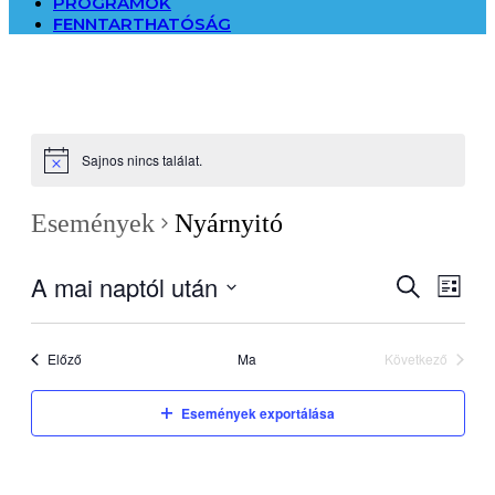
PROGRAMOK
FENNTARTHATÓSÁG
Sajnos nincs találat.
Események
Nyárnyitó
A mai naptól után
Esemény
Esem
Keresett
Lista
kifejezés
nézet
keresése
Dátum
navig
kiválasztása.
és
Események
Előző
Ma
Következő
nézet
Események
választás
Események exportálása