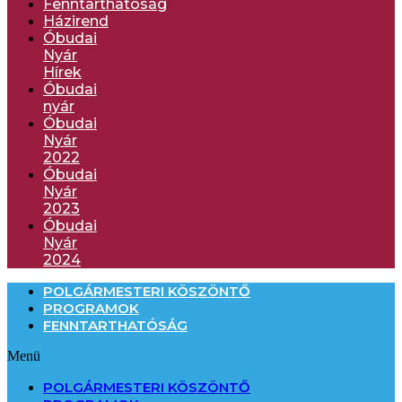
Fenntarthatóság
Házirend
Óbudai
Nyár
Hírek
Óbudai
nyár
Óbudai
Nyár
2022
Óbudai
Nyár
2023
Óbudai
Nyár
2024
POLGÁRMESTERI KÖSZÖNTŐ
PROGRAMOK
FENNTARTHATÓSÁG
Menü
POLGÁRMESTERI KÖSZÖNTŐ