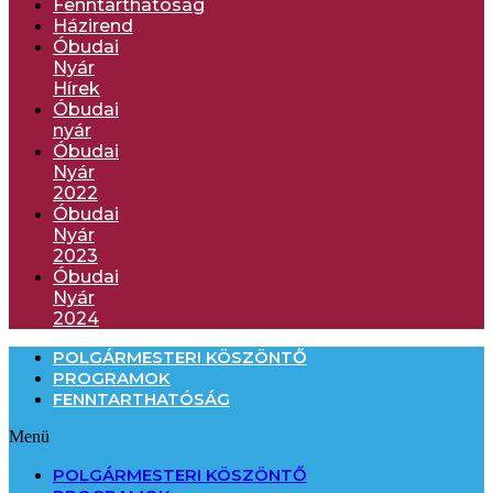
Fenntarthatóság
Házirend
Óbudai
Nyár
Hírek
Óbudai
nyár
Óbudai
Nyár
2022
Óbudai
Nyár
2023
Óbudai
Nyár
2024
POLGÁRMESTERI KÖSZÖNTŐ
PROGRAMOK
FENNTARTHATÓSÁG
Menü
POLGÁRMESTERI KÖSZÖNTŐ