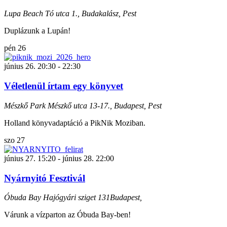
Lupa Beach
Tó utca 1., Budakalász, Pest
Duplázunk a Lupán!
pén
26
június 26. 20:30
-
22:30
Véletlenül írtam egy könyvet
Mészkő Park
Mészkő utca 13-17., Budapest, Pest
Holland könyvadaptáció a PikNik Moziban.
szo
27
június 27. 15:20
-
június 28. 22:00
Nyárnyitó Fesztivál
Óbuda Bay
Hajógyári sziget 131Budapest,
Várunk a vízparton az Óbuda Bay-ben!