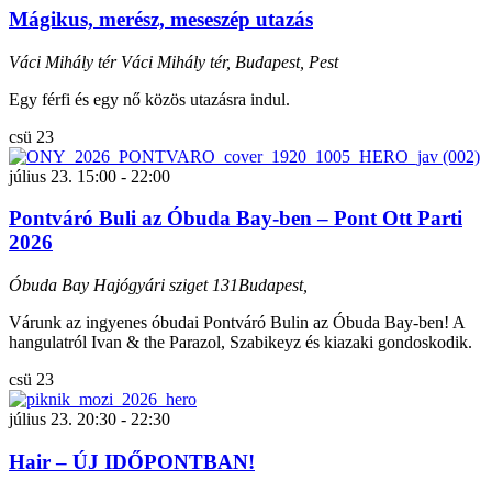
Mágikus, merész, meseszép utazás
Váci Mihály tér
Váci Mihály tér, Budapest, Pest
Egy férfi és egy nő közös utazásra indul.
csü
23
július 23. 15:00
-
22:00
Pontváró Buli az Óbuda Bay-ben – Pont Ott Parti
2026
Óbuda Bay
Hajógyári sziget 131Budapest,
Várunk az ingyenes óbudai Pontváró Bulin az Óbuda Bay-ben! A
hangulatról Ivan & the Parazol, Szabikeyz és kiazaki gondoskodik.
csü
23
július 23. 20:30
-
22:30
Hair – ÚJ IDŐPONTBAN!