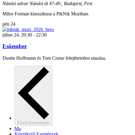
Nánási udvar
Nánási út 47-49., Budapest, Pest
Milos Forman klasszikusa a PikNik Moziban.
pén
24
július 24. 20:30
-
22:30
Esőember
Dustin Hoffmann és Tom Cruise felejthetetlen utazása.
Előző
Események
Ma
Következő
Események