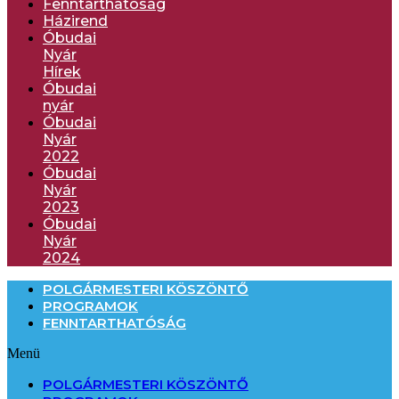
Fenntarthatóság
Házirend
Óbudai
Nyár
Hírek
Óbudai
nyár
Óbudai
Nyár
2022
Óbudai
Nyár
2023
Óbudai
Nyár
2024
POLGÁRMESTERI KÖSZÖNTŐ
PROGRAMOK
FENNTARTHATÓSÁG
Menü
POLGÁRMESTERI KÖSZÖNTŐ