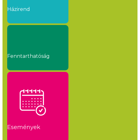
Házirend
Fenntarthatóság
Események