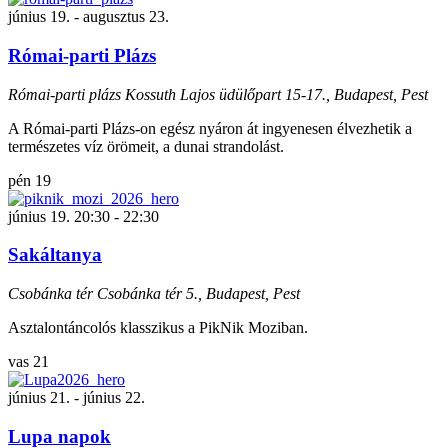
június 19.
-
augusztus 23.
Római-parti Plázs
Római-parti plázs
Kossuth Lajos üdülőpart 15-17., Budapest, Pest
A Római-parti Plázs-on egész nyáron át ingyenesen élvezhetik a
természetes víz örömeit, a dunai strandolást.
pén
19
június 19. 20:30
-
22:30
Sakáltanya
Csobánka tér
Csobánka tér 5., Budapest, Pest
Asztalontáncolós klasszikus a PikNik Moziban.
vas
21
június 21.
-
június 22.
Lupa napok