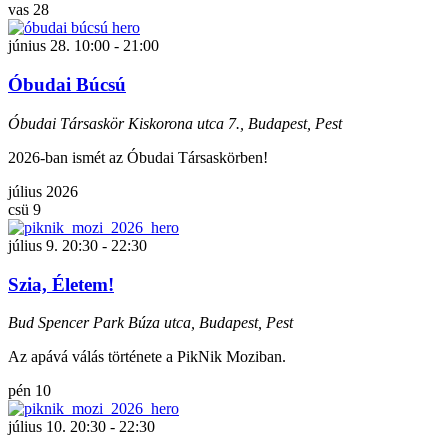
vas
28
június 28. 10:00
-
21:00
Óbudai Búcsú
Óbudai Társaskör
Kiskorona utca 7., Budapest, Pest
2026-ban ismét az Óbudai Társaskörben!
július 2026
csü
9
július 9. 20:30
-
22:30
Szia, Életem!
Bud Spencer Park
Búza utca, Budapest, Pest
Az apává válás története a PikNik Moziban.
pén
10
július 10. 20:30
-
22:30